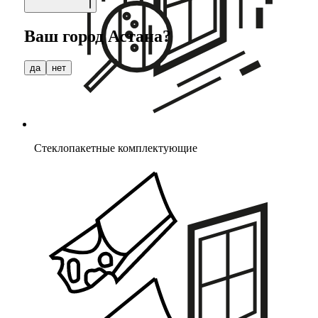
Ваш город
Астана
?
да
нет
Стеклопакетные комплектующие