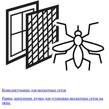
Комплектующие для москитных сеток
Рамки, крепления, ручки для установки москитных сеток на
окна.