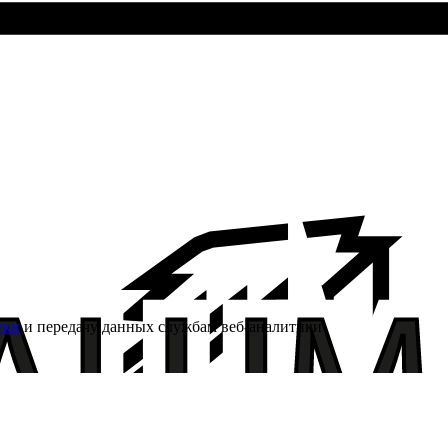
уки
и передачу данных службам веб-аналитики