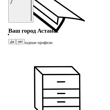
Ваш город
Астана
?
да
нет
Водоотводные профили