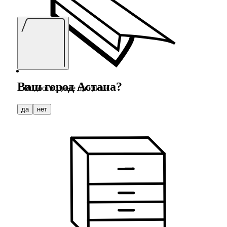
Ваш город
Астана
?
Водоотводные профили
да
нет