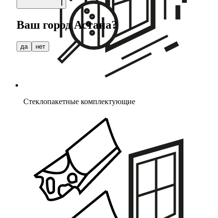
Ваш город
Астана
?
да
нет
Стеклопакетные комплектующие