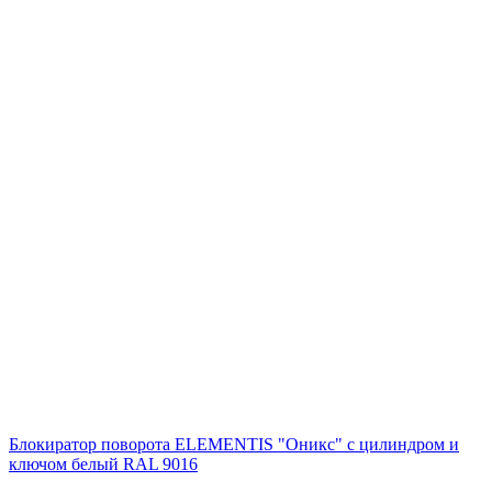
Блокиратор поворота ELEMENTIS "Оникс" с цилиндром и
ключом белый RAL 9016