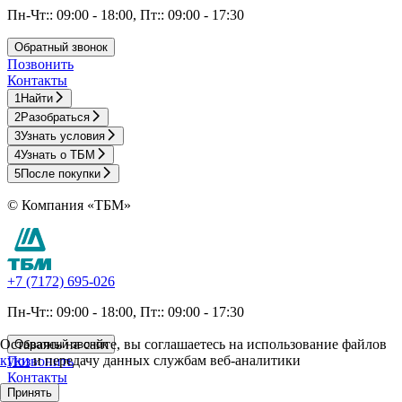
Пн-Чт:: 09:00 - 18:00, Пт:: 09:00 - 17:30
Обратный звонок
Позвонить
Контакты
1
Найти
2
Разобраться
3
Узнать условия
4
Узнать о ТБМ
5
После покупки
© Компания «ТБМ»
+7 (7172) 695-026
Пн-Чт:: 09:00 - 18:00, Пт:: 09:00 - 17:30
Оставаясь на сайте, вы соглашаетесь на использование файлов
Обратный звонок
куки
и передачу данных службам веб-аналитики
Позвонить
Контакты
Принять