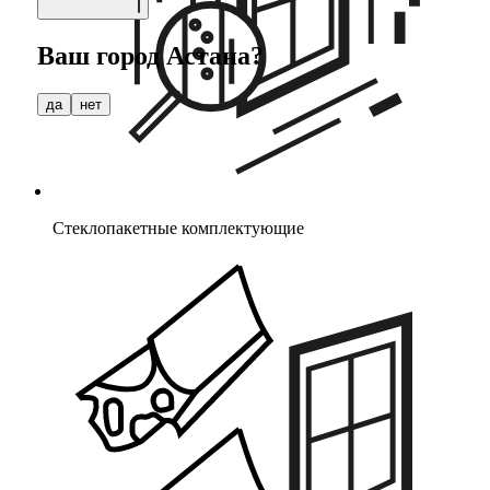
Ваш город
Астана
?
да
нет
Стеклопакетные комплектующие