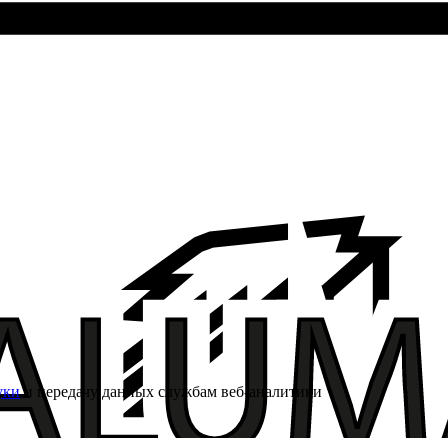
уки
и передачу данных службам веб-аналитики