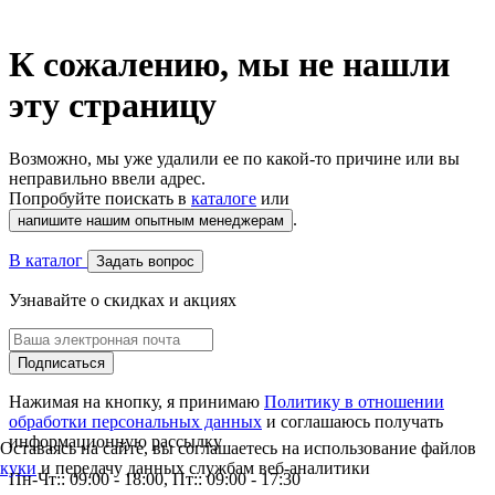
К сожалению, мы не нашли
эту страницу
Возможно, мы уже удалили ее по какой-то причине или вы
неправильно ввели адрес.
Попробуйте поискать в
каталоге
или
.
напишите нашим опытным менеджерам
В каталог
Задать вопрос
Узнавайте о скидках и акциях
Подписаться
Нажимая на кнопку, я принимаю
Политику в отношении
обработки персональных данных
и соглашаюсь получать
информационную рассылку
Оставаясь на сайте, вы соглашаетесь на использование файлов
куки
и передачу данных службам веб-аналитики
Пн-Чт:: 09:00 - 18:00, Пт:: 09:00 - 17:30