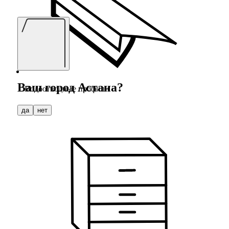
Ваш город
Астана
?
Водоотводные профили
да
нет