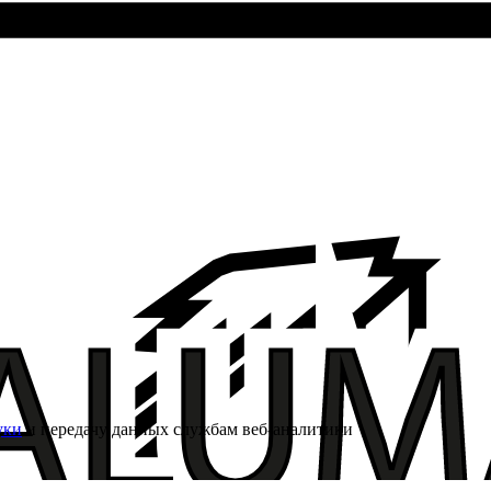
уки
и передачу данных службам веб-аналитики