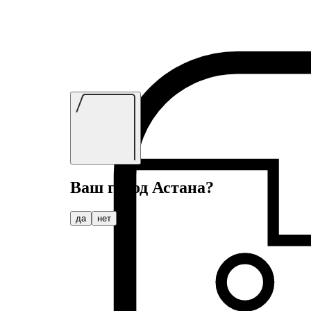
Ваш город
Астана
?
да
нет