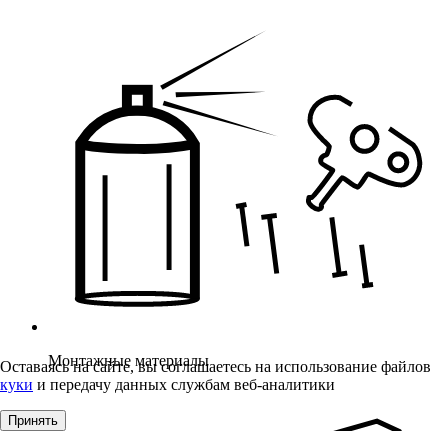
Монтажные материалы
Оставаясь на сайте, вы соглашаетесь на использование файлов
куки
и передачу данных службам веб-аналитики
Принять