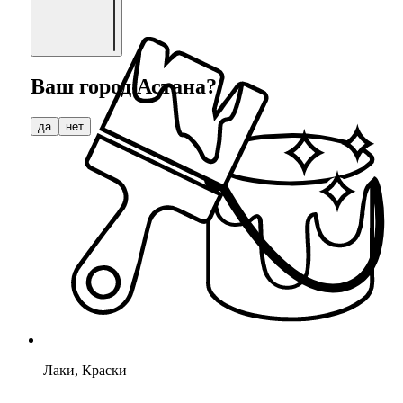
Распродажа
Ваш город
Астана
?
да
нет
Лаки, Краски