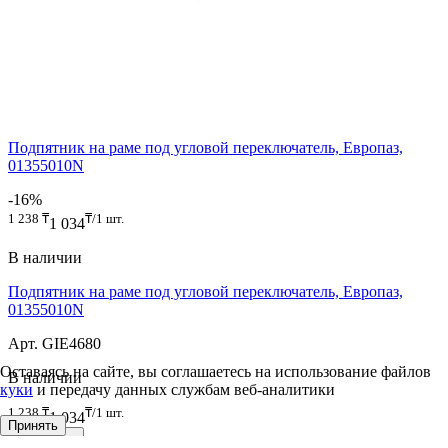
Подпятник на раме под угловой переключатель, Европаз,
01355010N
-16%
1 238
₸
₸/1 шт.
1 034
В наличии
Подпятник на раме под угловой переключатель, Европаз,
01355010N
Арт. GIE4680
Оставаясь на сайте, вы соглашаетесь на использование файлов
В наличии
куки
и передачу данных службам веб-аналитики
1 238
₸
₸/1 шт.
1 034
Принять