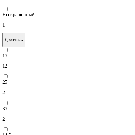
Неокрашенный
1
Дорнмасс
15
12
25
2
35
2