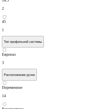
14.5
2
45
1
Тип профильной системы
Европаз
3
Расположение ручки
Переменное
14
Константное