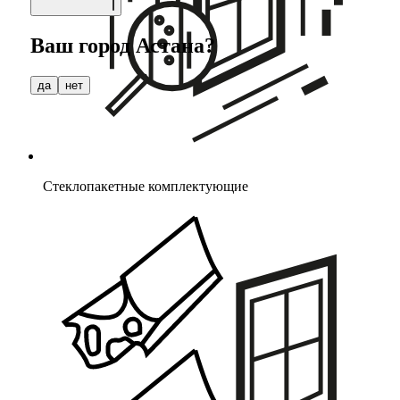
Ваш город
Астана
?
да
нет
Стеклопакетные комплектующие