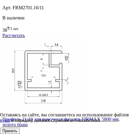
Арт. FRM2701.16/11
В наличии
₸/1 шт.
38
Рассчитать
Оставаясь на сайте, вы соглашаетесь на использование файлов
Профиль 21/19 для рамочных фасадов FIRMAX 5800 мм,
куки
и передачу данных службам веб-аналитики
золото браш
Принять