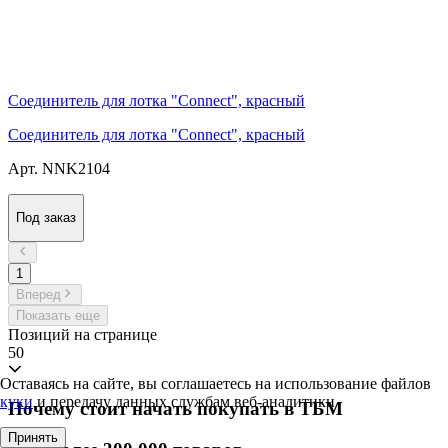
Соединитель для лотка "Connect", красный
Соединитель для лотка "Connect", красный
Арт. NNK2104
Под заказ
1
Вперед
Показать еще
Позиций на странице
50
Оставаясь на сайте, вы соглашаетесь на использование файлов
куки
и передачу данных службам веб-аналитики
Почему стоит начать покупать в ТБМ
Принять