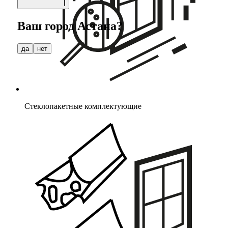
Ваш город
Астана
?
да
нет
Стеклопакетные комплектующие