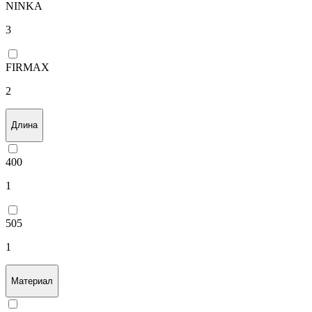
NINKA
3
FIRMAX
2
Длина
400
1
505
1
Материал