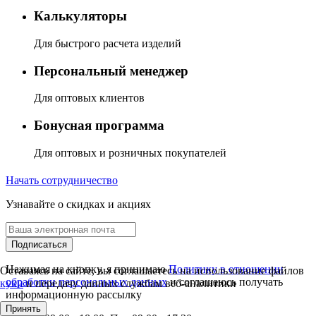
Калькуляторы
Для быстрого расчета изделий
Персональный менеджер
Для оптовых клиентов
Бонусная программа
Для оптовых и розничных покупателей
Начать сотрудничество
Узнавайте о скидках и акциях
Подписаться
Нажимая на кнопку, я принимаю
Политику в отношении
Оставаясь на сайте, вы соглашаетесь на использование файлов
обработки персональных данных
и соглашаюсь получать
куки
и передачу данных службам веб-аналитики
информационную рассылку
Принять