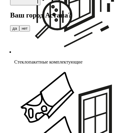
Ваш город
Астана
?
да
нет
Стеклопакетные комплектующие