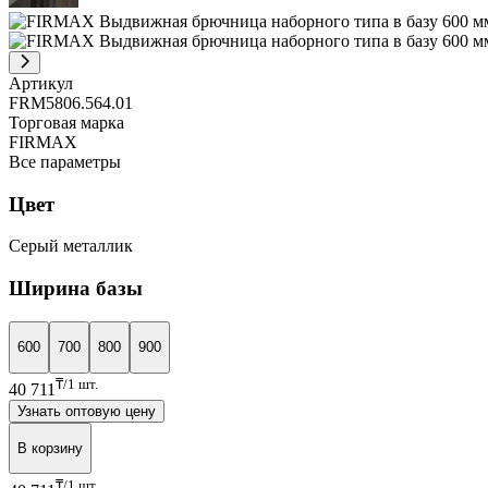
Артикул
FRM5806.564.01
Торговая марка
FIRMAX
Все параметры
Цвет
Серый металлик
Ширина базы
600
700
800
900
₸/1 шт.
40 711
Узнать оптовую цену
В корзину
₸/1 шт.