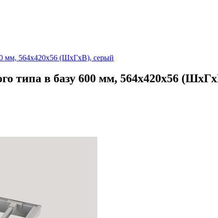
 мм, 564х420х56 (ШхГхВ), серый
типа в базу 600 мм, 564х420х56 (ШхГх