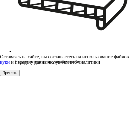
Оставаясь на сайте, вы соглашаетесь на использование файлов
Подоконники, наружные отливы
куки
и передачу данных службам веб-аналитики
Принять