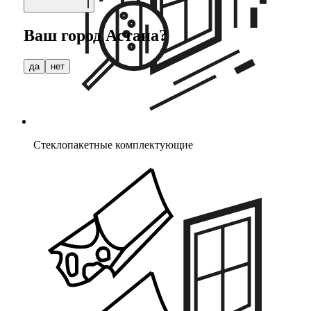
Ваш город
Астана
?
да
нет
Стеклопакетные комплектующие