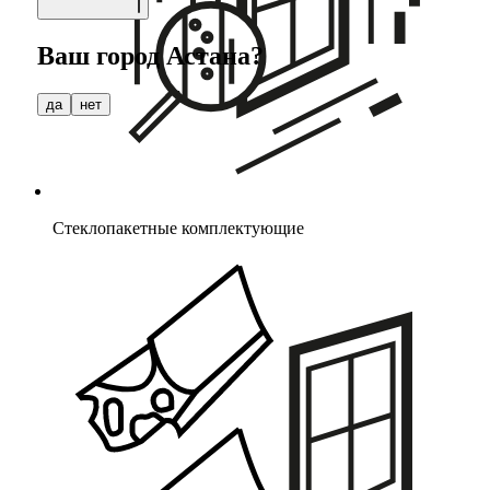
Ваш город
Астана
?
да
нет
Стеклопакетные комплектующие