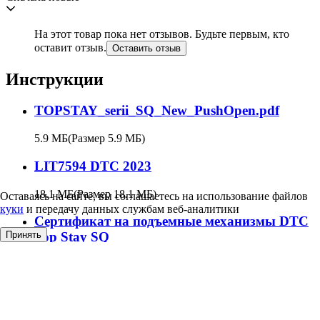
На этот товар пока нет отзывов. Будьте первым, кто
оставит отзыв.
Оставить отзыв
Инструкции
TOPSTAY_serii_SQ_New_PushOpen.pdf
5.9 МБ
(Размер 5.9 МБ)
LIT7594 DTC 2023
18.1 МБ
(Размер 18.1 МБ)
Оставаясь на сайте, вы соглашаетесь на использование файлов
куки
и передачу данных службам веб-аналитики
Сертификат на подъемные механизмы DTC
Принять
Top Stay SQ
414.9 КБ
(Размер 414.9 КБ)
Почему стоит начать покупать в ТБМ
Более 300 000 товаров