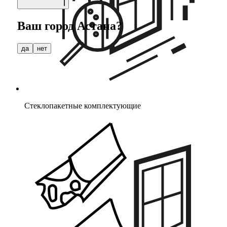
Ваш город
Астана
?
да
нет
Стеклопакетные комплектующие