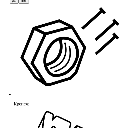
да
нет
Крепеж