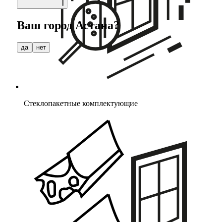
Ваш город
Астана
?
да
нет
Стеклопакетные комплектующие