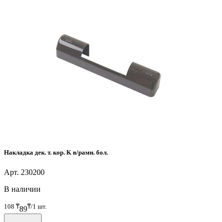
Накладка дек. т. кор. K в/рамн. бол.
Арт. 230200
В наличии
108
₸
₸/1 шт.
89