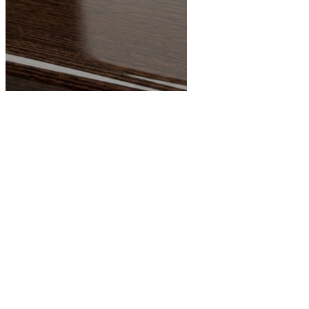
Венге глянец
Все цвета
Рассчитать стоимость нескольких отрезков разной длины
При покупке длины 1 шт. -
скидка до 10%
Длина, см
Цена 1 отрезка
Количество, шт