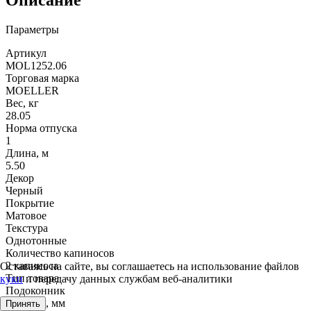
Описание
Параметры
Артикул
MOL1252.06
Торговая марка
MOELLER
Вес, кг
28.05
Норма отпуска
1
Длина, м
5.50
Декор
Черный
Покрытие
Матовое
Текстура
Однотонные
Количество капиносов
2 капиноса
Оставаясь на сайте, вы соглашаетесь на использование файлов
Тип товара
куки
и передачу данных службам веб-аналитики
Подоконник
Ширина, мм
Принять