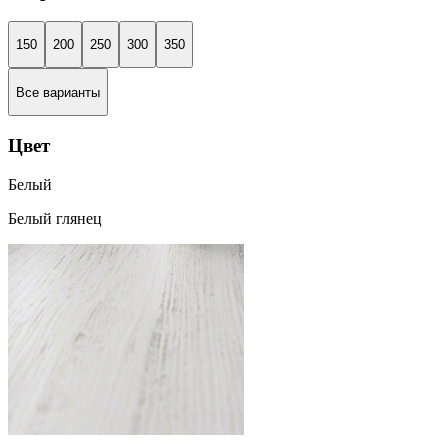
150
200
250
300
350
Все варианты
Цвет
Белый
Белый глянец