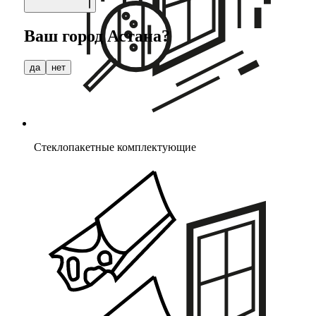
Ваш город
Астана
?
да
нет
Стеклопакетные комплектующие