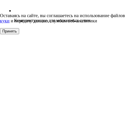
Оставаясь на сайте, вы соглашаетесь на использование файлов
Комплектующие для москитных сеток
куки
и передачу данных службам веб-аналитики
Принять