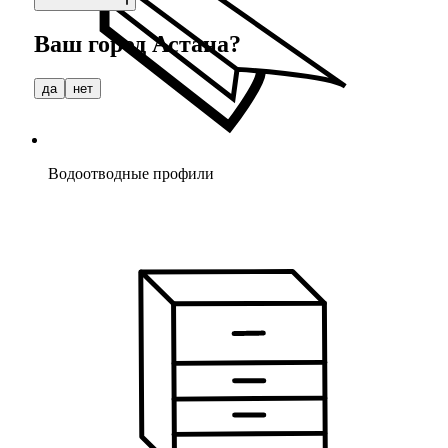
Ваш город
Астана
?
да
нет
Водоотводные профили