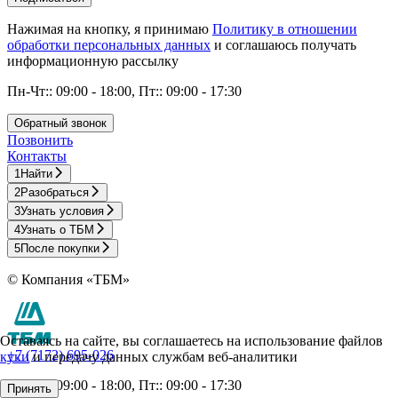
Нажимая на кнопку, я принимаю
Политику в отношении
обработки персональных данных
и соглашаюсь получать
информационную рассылку
Пн-Чт:: 09:00 - 18:00, Пт:: 09:00 - 17:30
Обратный звонок
Позвонить
Контакты
1
Найти
2
Разобраться
3
Узнать условия
4
Узнать о ТБМ
5
После покупки
© Компания «ТБМ»
Оставаясь на сайте, вы соглашаетесь на использование файлов
+7 (7172) 695-026
куки
и передачу данных службам веб-аналитики
Пн-Чт:: 09:00 - 18:00, Пт:: 09:00 - 17:30
Принять