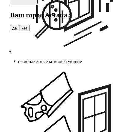
Ваш город
Астана
?
да
нет
Стеклопакетные комплектующие