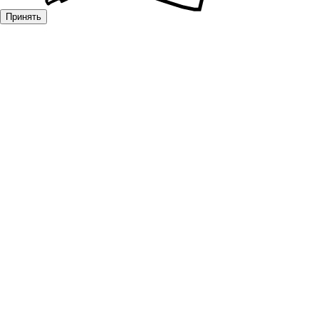
Принять
Фурнитура для дверей