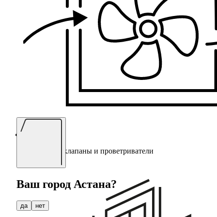
Приточные клапаны и проветриватели
Ваш город
Астана
?
да
нет