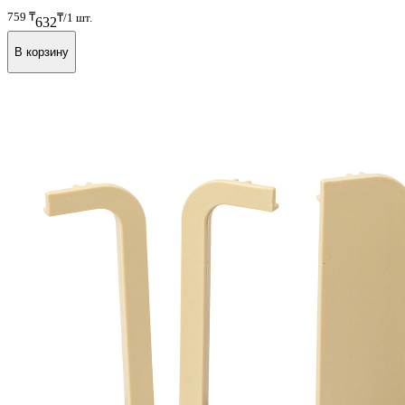
Арт. FRM9201.07.CH
В наличии
759
₸
₸/1 шт.
632
В корзину