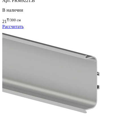
светодиодной ленты, для ДСП-16/18мм, L=3000мм, черный
анод, алюминий
Арт. FRM9221.B
В наличии
₸/300 см
21
Рассчитать