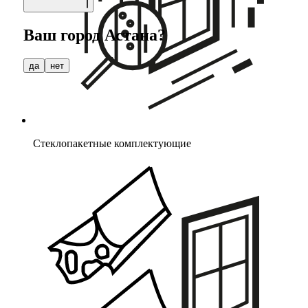
Ваш город
Астана
?
да
нет
Стеклопакетные комплектующие