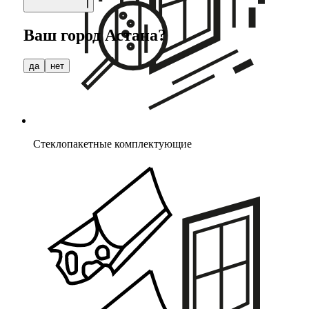
Ваш город
Астана
?
да
нет
Стеклопакетные комплектующие