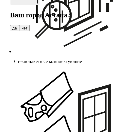
Ваш город
Астана
?
да
нет
Стеклопакетные комплектующие