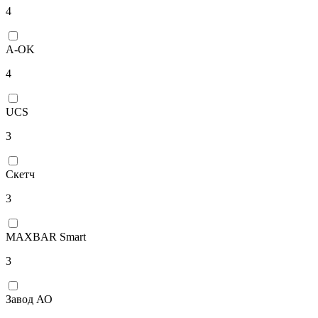
4
A-OK
4
UCS
3
Скетч
3
MAXBAR Smart
3
Завод АО