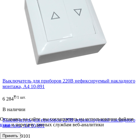
Выключатель для приборов 220В нефиксируемый накладного
монтажа, A4 10-891
₸/1 шт.
6 284
В наличии
Оставаясь на сайте, вы соглашаетесь на использование файлов
Выключатель для приборов 220В нефиксируемый накладного
куки
и передачу данных службам веб-аналитики
монтажа, A4 10-891
Принять
Арт. AO9101