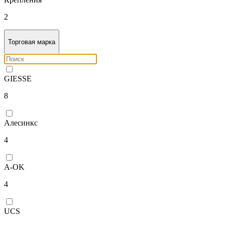
2
Торговая марка
GIESSE
8
Алесинкс
4
A-OK
4
UCS