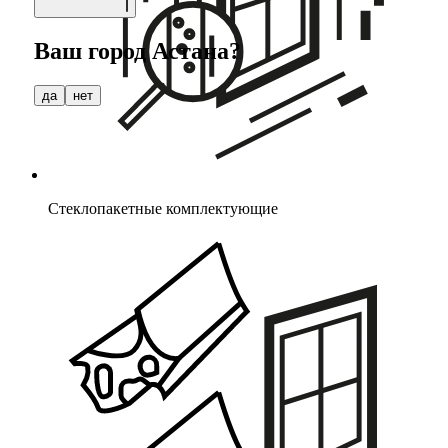
Ваш город
Астана
?
да
нет
Стеклопакетные комплектующие